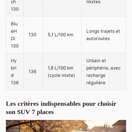
ch
mixtes
130
Blu
eH
Longs trajets et
130
5,1 L/100 km
Di
autoroutes
130
Hy
Urbain et
bri
1,8 L/100 km
périphérie, avec
136
d
(cycle mixte)
recharge
136
régulière
Les critères indispensables pour choisir
son SUV 7 places