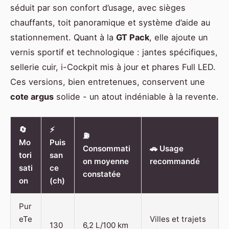
séduit par son confort d’usage, avec sièges
chauffants, toit panoramique et système d’aide au
stationnement. Quant à la
GT Pack
, elle ajoute un
vernis sportif et technologique : jantes spécifiques,
sellerie cuir, i-Cockpit mis à jour et phares Full LED.
Ces versions, bien entretenues, conservent une
cote argus
solide - un atout indéniable à la revente.
🔄
⚡
⛽
Mo
Puis
Consommati
🚗 Usage
tori
san
on moyenne
recommandé
sati
ce
constatée
on
(ch)
Pur
eTe
Villes et trajets
130
6,2 L/100 km