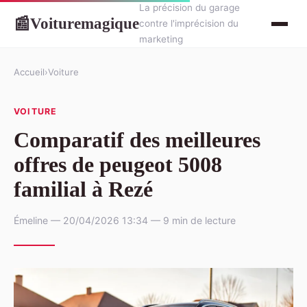
La précision du garage
Voituremagique
📰
contre l'imprécision du
marketing
Accueil
›
Voiture
VOITURE
Comparatif des meilleures
offres de peugeot 5008
familial à Rezé
Émeline — 20/04/2026 13:34 — 9 min de lecture